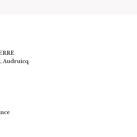
IERRE
0, Audruicq
ance